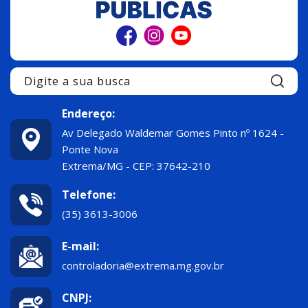
Pe
Endereço:
Av Delegado Waldemar Gomes Pinto nº 1624 -
Ponte Nova
Extrema/MG - CEP: 37642-210
Telefone:
(35) 3613-3006
E-mail:
controladoria@extrema.mg.gov.br
CNPJ: