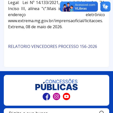
Legal: Lei Nº 14.133/2021, Inexigibilidade, Art. 74,
Inciso III, alínea "c".Mais informações através do
endereço eletrônico
www.extrema.mg.gov.br/imprensaoficial/licitacoes.
Extrema, 08 de maio de 2026.
RELATORIO VENCEDORES PROCESSO 156-2026
Pe