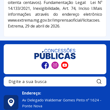
oitenta centavos). Fundamentação Legal: Lei Nº
14.133/2021, Inexigibilidade, Art. 74, Inciso I.Mais
informações através do endereço eletrônico
www.extrema.mg.gov.br/imprensaoficial/licitacoes.
Extrema, 29 de abril de 2026.
Pe
Endereço:
Av Delegado Waldemar Gomes Pinto nº 1624 -
Ponte Nova